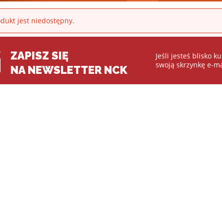
dukt jest niedostępny.
ZAPISZ SIĘ
Jeśli jesteś blisko 
swoją skrzynkę e-ma
NA NEWSLETTER NCK