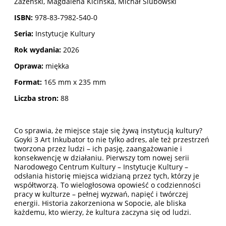
Zazenski, Magdalena Kicińska, Michał Ślubowski
ISBN:
978-83-7982-540-0
Seria:
Instytucje Kultury
Rok wydania:
2026
Oprawa:
miękka
Format:
165 mm x 235 mm
Liczba stron:
88
Co sprawia, że miejsce staje się żywą instytucją kultury?
Goyki 3 Art Inkubator to nie tylko adres, ale też przestrzeń
tworzona przez ludzi – ich pasję, zaangażowanie i
konsekwencję w działaniu. Pierwszy tom nowej serii
Narodowego Centrum Kultury – Instytucje Kultury –
odsłania historię miejsca widzianą przez tych, którzy je
współtworzą. To wielogłosowa opowieść o codzienności
pracy w kulturze – pełnej wyzwań, napięć i twórczej
energii. Historia zakorzeniona w Sopocie, ale bliska
każdemu, kto wierzy, że kultura zaczyna się od ludzi.