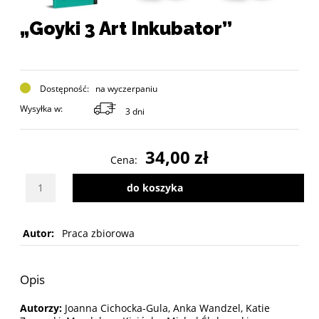
„Goyki 3 Art Inkubator”
Dostępność:
na wyczerpaniu
Wysyłka w:
3 dni
34,00 zł
Cena:
Wybierz ilość sztuk produktu
do koszyka
Autor:
Praca zbiorowa
Opis
Autorzy:
Joanna Cichocka-Gula, Anka Wandzel, Katie