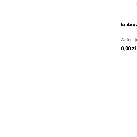
Embrac
O
Autor:
J
0,00 zł