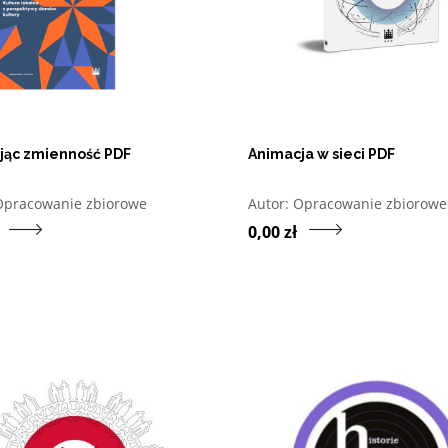
jąc zmienność PDF
Animacja w sieci PDF
twórz w nowym oknie listę pozycji, których autorem jest
Otwórz w nowym oknie l
Opracowanie zbiorowe
Autor:
Opracowanie zbiorowe
Przejdź do produktu Oswajając zmienność PDF
Prz
0,00 zł