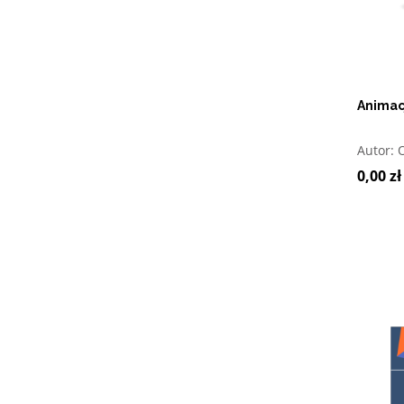
Animacj
O
Autor:
0,00 zł