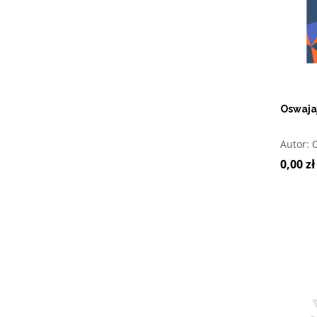
Oswaja
O
Autor:
0,00 zł