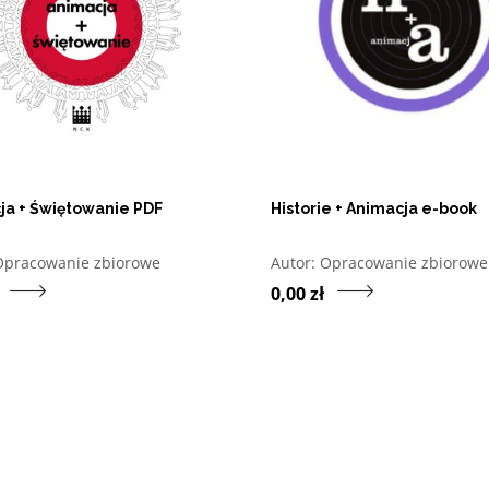
ja + Świętowanie PDF
Historie + Animacja e-book
twórz w nowym oknie listę pozycji, których autorem jest
Otwórz w nowym oknie l
Opracowanie zbiorowe
Autor:
Opracowanie zbiorowe
Przejdź do produktu Animacja + Świętowanie P
Prz
0,00 zł