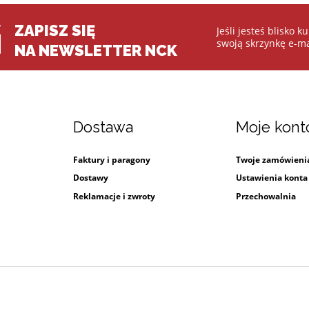
ZAPISZ SIĘ
Jeśli jesteś blisko 
swoją skrzynkę e-ma
NA NEWSLETTER NCK
Dostawa
Moje kont
Faktury i paragony
Twoje zamówieni
i
Dostawy
Ustawienia konta
Reklamacje i zwroty
Przechowalnia