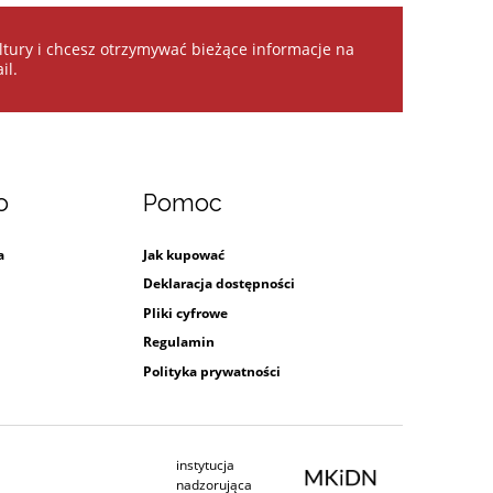
kultury i chcesz otrzymywać bieżące informacje na
il.
o
Pomoc
a
Jak kupować
Deklaracja dostępności
Pliki cyfrowe
Regulamin
Polityka prywatności
instytucja
Ministerstwo Kultury i Dziedzictwa Na
nadzorująca