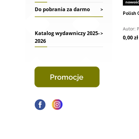
nowość
Do pobrania za darmo
Polish
O
Autor:
Katalog wydawniczy 2025-
0,00 zł
2026