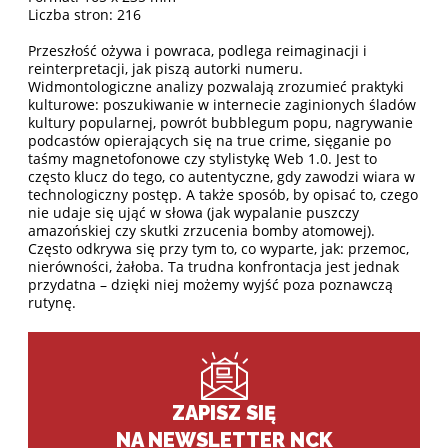
Liczba stron: 216
Przeszłość ożywa i powraca, podlega reimaginacji i
reinterpretacji, jak piszą autorki numeru.
Widmontologiczne analizy pozwalają zrozumieć praktyki
kulturowe: poszukiwanie w internecie zaginionych śladów
kultury popularnej, powrót bubblegum popu, nagrywanie
podcastów opierających się na true crime, sięganie po
taśmy magnetofonowe czy stylistykę Web 1.0. Jest to
często klucz do tego, co autentyczne, gdy zawodzi wiara w
technologiczny postęp. A także sposób, by opisać to, czego
nie udaje się ująć w słowa (jak wypalanie puszczy
amazońskiej czy skutki zrzucenia bomby atomowej).
Często odkrywa się przy tym to, co wyparte, jak: przemoc,
nierówności, żałoba. Ta trudna konfrontacja jest jednak
przydatna – dzięki niej możemy wyjść poza poznawczą
rutynę.
ZAPISZ SIĘ
NA NEWSLETTER NCK