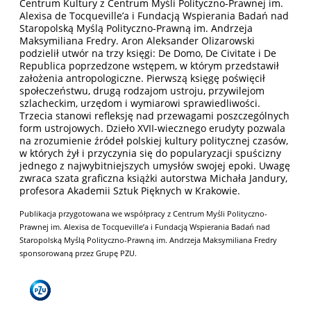
Centrum Kultury z Centrum Myśli Polityczno-Prawnej im.
Alexisa de Tocqueville’a i Fundacją Wspierania Badań nad
Staropolską Myślą Polityczno-Prawną im. Andrzeja
Maksymiliana Fredry. Aron Aleksander Olizarowski
podzielił utwór na trzy księgi: De Domo, De Civitate i De
Republica poprzedzone wstępem, w którym przedstawił
założenia antropologiczne. Pierwszą księgę poświęcił
społeczeństwu, drugą rodzajom ustroju, przywilejom
szlacheckim, urzędom i wymiarowi sprawiedliwości.
Trzecia stanowi refleksję nad przewagami poszczególnych
form ustrojowych. Dzieło XVII-wiecznego erudyty pozwala
na zrozumienie źródeł polskiej kultury politycznej czasów,
w których żył i przyczynia się do popularyzacji spuścizny
jednego z najwybitniejszych umysłów swojej epoki. Uwagę
zwraca szata graficzna książki autorstwa Michała Jandury,
profesora Akademii Sztuk Pięknych w Krakowie.
Publikacja przygotowana we współpracy z Centrum Myśli Polityczno-
Prawnej im. Alexisa de Tocqueville’a i Fundacją Wspierania Badań nad
Staropolską Myślą Polityczno-Prawną im. Andrzeja Maksymiliana Fredry
sponsorowaną przez Grupę PZU.