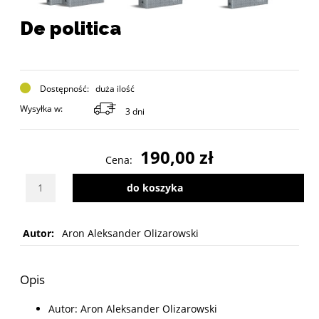
De politica
Dostępność:
duża ilość
Wysyłka w:
3 dni
190,00 zł
Cena:
Wybierz ilość sztuk produktu
do koszyka
Autor:
Aron Aleksander Olizarowski
Opis
Autor: Aron Aleksander Olizarowski