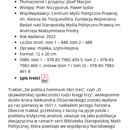
Tłumaczenie i przypisy: Józef Macjon
Wstępy: Piotr Niczyporuk, Paweł Sydor
Współwydawcy: Centrum Myśli Polityczno-Prawnej
im. Alexisa de Tocqueville’a, Fundacja Wspierania
Badań nad Staropolską Myślą Polityczno-Prawną im.
Andrzeja Maksymiliana Fredry
Rok wydania: 2022
Liczba stron: tom 1 – 848, tom 2 – 488
Oprawa: miękka, szyto-klejona
Format: 12 x 20 cm
ISBN: tom 1 – 978-83-7982-459-5, tom 2 – 978-83-
7982-460-1, zestaw (tom 1 i tom 2) – 978-83-7982-
461-8
S
pis treści
Traktat „De politica hominum libri tres”, czyli „O
obywatelskiej społeczności ludzi księgi trzy”, wiekopomne
dzieło Arona Aleksandra Olizarowskiego zostało wydane
po raz pierwszy w 1651 r. nakładem Jerzego Forstera.
Obecnie traktat, przełożony z łaciny na język polski i
poddany krytycznej analizie, ukazuje się jako publikacja
dwujęzyczna w ramach serii Biblioteka Staropolskiej Myśli
Politycznej, która powstaje we współpracy Narodowego