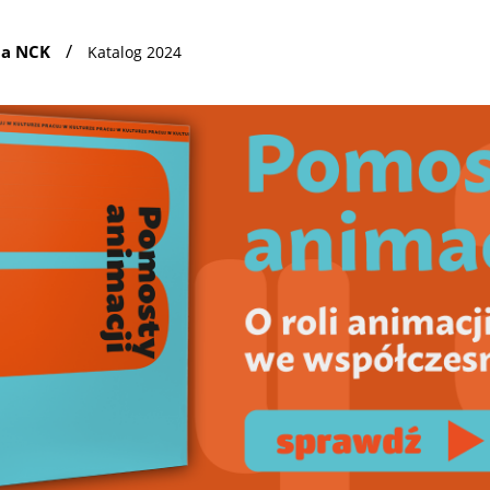
/
ia NCK
Katalog 2024