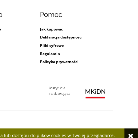
o
Pomoc
a
Jak kupować
Deklaracja dostępności
Pliki cyfrowe
Regulamin
Polityka prywatności
instytucja
Ministerstwo Kultury i Dziedzictwa Na
nadzorująca
a lub dostępu do plików cookies w Twojej przeglądarce.
enta oprogramowania sklepu internetowego