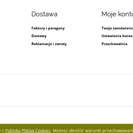
Dostawa
Moje kont
Faktury i paragony
Twoje zamówieni
i
Dostawy
Ustawienia konta
Reklamacje i zwroty
Przechowalnia
e z
Polityką Plików Cookies
. Możesz określić warunki przechowywani
Otwórz w nowym oknie stronę produc