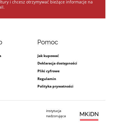
kultury i chcesz otrzymywać bieżące informacje na
il.
o
Pomoc
a
Jak kupować
Deklaracja dostępności
Pliki cyfrowe
Regulamin
Polityka prywatności
instytucja
Ministerstwo Kultury i Dziedzictwa Na
nadzorująca