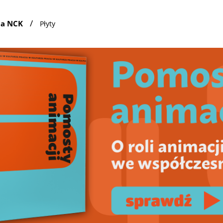
/
ia NCK
Płyty