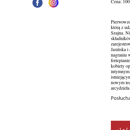
Cena: 100
Pierwowzo
którą z u
Szajna. Ni
składnikó
zarejestr
Jasińska 
nagraniu 
fortepian
kobiety op
intymnym k
istniejący
nowym tec
arcydzieł
Posłucha