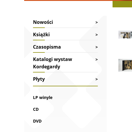
Nowości
Strona 
Galeria 
Książki
Czasopisma
Katalogi wystaw
Kordegardy
Płyty
LP winyle
CD
DVD