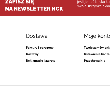
ZAPISZ SIĘ
Jeśli jesteś blisko 
swoją skrzynkę e-ma
NA NEWSLETTER NCK
Dostawa
Moje kont
Faktury i paragony
Twoje zamówieni
i
Dostawy
Ustawienia konta
Reklamacje i zwroty
Przechowalnia