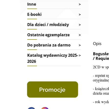
Inne
E-booki
Dla dzieci / młodzieży
Ostatnie egzemplarze
Opis
Do pobrania za darmo
Bogusła
Katalog wydawniczy 2025-
/ Requi
2026
2CD w spe
- reprint 
oryginalne
- książecz
dzieła ora
- rok wyd