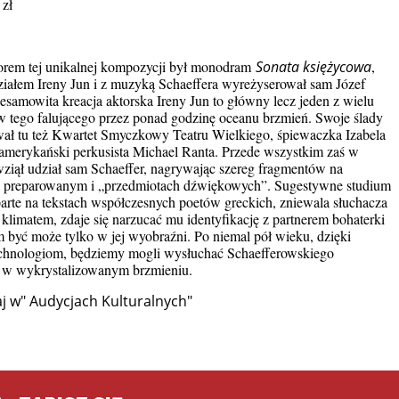
 zł
rem tej unikalnej kompozycji był monodram
Sonata księżycowa
,
działem Ireny Jun i z muzyką Schaeffera wyreżyserował sam Józef
esamowita kreacja aktorska Ireny Jun to główny lecz jeden z wielu
w tego falującego przez ponad godzinę oceanu brzmień. Swoje ślady
ował tu też Kwartet Smyczkowy Teatru Wielkiego, śpiewaczka Izabela
i amerykański perkusista Michael Ranta. Przede wszystkim zaś w
wziął udział sam Schaeffer, nagrywając szereg fragmentów na
ie preparowanym i „przedmiotach dźwiękowych”. Sugestywne studium
arte na tekstach współczesnych poetów greckich, zniewala słuchacza
limatem, zdaje się narzucać mu identyfikację z partnerem bohaterki
m być może tylko w jej wyobraźni. Po niemal pół wieku, dzięki
hnologiom, będziemy mogli wysłuchać Schaefferowskiego
a w wykrystalizowanym brzmieniu.
j w" Audycjach Kulturalnych"