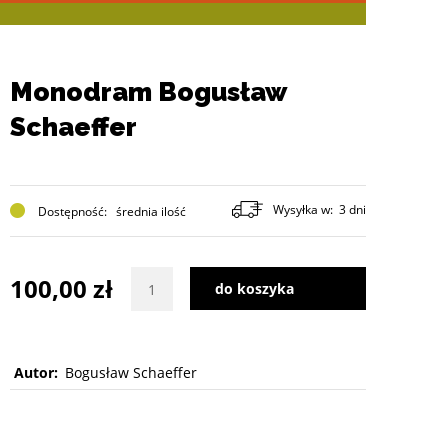
Monodram Bogusław
Schaeffer
Wysyłka w:
3 dni
Dostępność:
średnia ilość
Wybierz ilość sztuk produktu
100,00 zł
do koszyka
Autor:
Bogusław Schaeffer