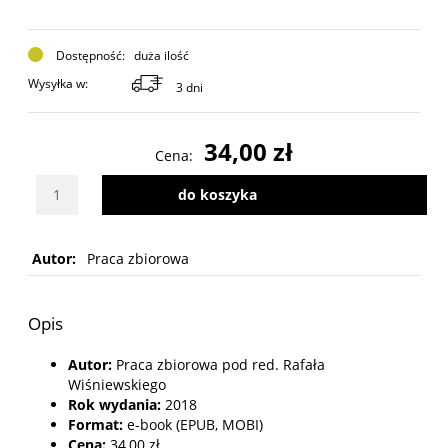
Dostępność:
duża ilość
Wysyłka w:
3 dni
34,00 zł
Cena:
Wybierz ilość sztuk produktu
do koszyka
Autor:
Praca zbiorowa
Opis
Autor:
Praca zbiorowa pod red. Rafała
Wiśniewskiego
Rok wydania:
2018
Format:
e-book (EPUB, MOBI)
Cena:
34,00 zł