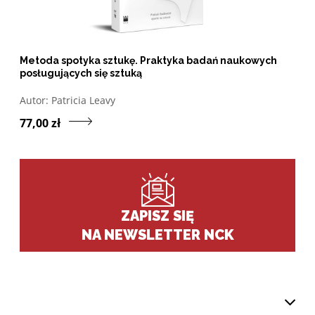
Metoda spotyka sztukę. Praktyka badań naukowych
posługujących się sztuką
Otwórz w nowym oknie listę pozycji, których autorem jes
Autor:
Patricia Leavy
Przejdź do produktu Met
77,00 zł
ZAPISZ SIĘ
NA NEWSLETTER NCK
,