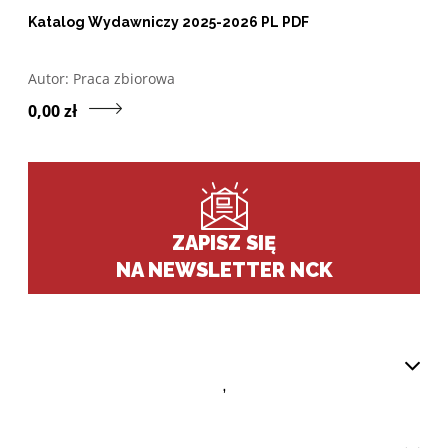
Katalog Wydawniczy 2025-2026 PL PDF
Otwórz w nowym oknie listę pozycji, których autorem jes
Autor:
Praca zbiorowa
Przejdź do produktu Kat
0,00 zł
ZAPISZ SIĘ
NA NEWSLETTER NCK
,