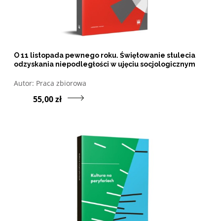
O 11 listopada pewnego roku. Świętowanie stulecia
odzyskania niepodległości w ujęciu socjologicznym
Otwórz w nowym oknie listę pozycji, których autorem jes
Autor:
Praca zbiorowa
Przejdź do produktu O
55,00 zł