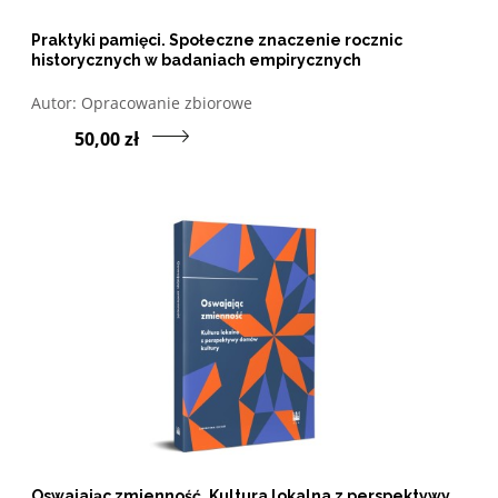
Praktyki pamięci. Społeczne znaczenie rocznic
historycznych w badaniach empirycznych
Otwórz w nowym oknie listę pozycji, których autorem jes
Autor:
Opracowanie zbiorowe
Przejdź do produktu P
50,00 zł
Oswajając zmienność. Kultura lokalna z perspektywy