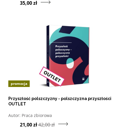
35,00 zł
promocja
Przyszłość polszczyzny - polszczyzna przyszłości
OUTLET
Otwórz w nowym oknie listę pozycji, których autorem jes
Autor:
Praca zbiorowa
Przejdź do produk
21,00 zł
42,00 zł