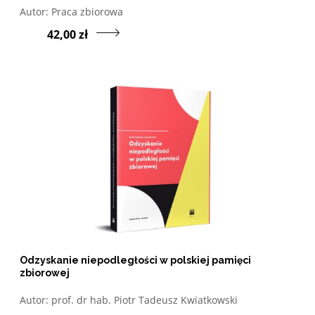
Otwórz w nowym oknie listę pozycji, których autorem jes
Autor:
Praca zbiorowa
Przejdź do produktu P
42,00 zł
Odzyskanie niepodległości w polskiej pamięci
zbiorowej
Otwórz w nowym oknie listę pozycji, których autorem jes
Autor:
prof. dr hab. Piotr Tadeusz Kwiatkowski
Przejdź do produktu O