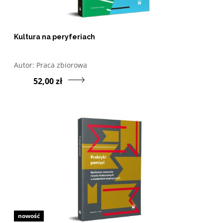
Kultura na peryferiach
Otwórz w nowym oknie listę pozycji, których autorem jes
Autor:
Praca zbiorowa
Przejdź do produktu K
52,00 zł
nowość