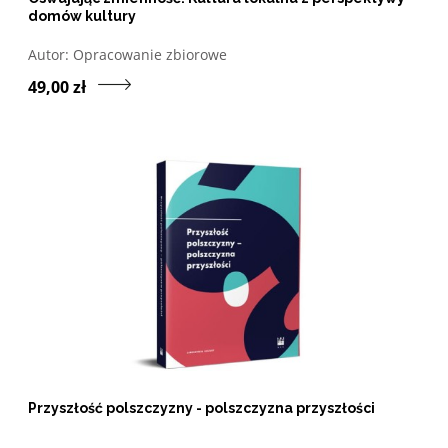
domów kultury
Otwórz w nowym oknie listę pozycji, których autorem jes
Autor:
Opracowanie zbiorowe
Przejdź do produktu Osw
49,00 zł
Przyszłość polszczyzny - polszczyzna przyszłości