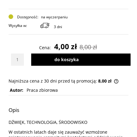
Dostępność:
na wyczerpaniu
Wysyłka w:
3 dni
4,00 zł
8,00 zł
Cena:
Wybierz ilość sztuk produktu
do koszyka
Najniższa cena z 30 dni przed tą promocją:
8,00 zł
Autor:
Praca zbiorowa
Opis
DŹWIĘK, TECHNOLOGIA, ŚRODOWISKO
W ostatnich latach daje się zauważyć wzmożone