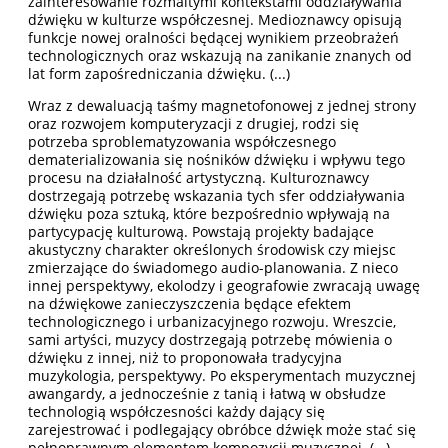
zainteresowanie rozmaitymi kontekstami oddziaływania
dźwięku w kulturze współczesnej. Medioznawcy opisują
funkcje nowej oralności będącej wynikiem przeobrażeń
technologicznych oraz wskazują na zanikanie znanych od
lat form zapośredniczania dźwięku. (...)
Wraz z dewaluacją taśmy magnetofonowej z jednej strony
oraz rozwojem komputeryzacji z drugiej, rodzi się
potrzeba sproblematyzowania współczesnego
dematerializowania się nośników dźwięku i wpływu tego
procesu na działalność artystyczną. Kulturoznawcy
dostrzegają potrzebę wskazania tych sfer oddziaływania
dźwięku poza sztuką, które bezpośrednio wpływają na
partycypację kulturową. Powstają projekty badające
akustyczny charakter określonych środowisk czy miejsc
zmierzające do świadomego audio-planowania. Z nieco
innej perspektywy, ekolodzy i geografowie zwracają uwagę
na dźwiękowe zanieczyszczenia będące efektem
technologicznego i urbanizacyjnego rozwoju. Wreszcie,
sami artyści, muzycy dostrzegają potrzebę mówienia o
dźwięku z innej, niż to proponowała tradycyjna
muzykologia, perspektywy. Po eksperymentach muzycznej
awangardy, a jednocześnie z tanią i łatwą w obsłudze
technologią współczesności każdy dający się
zarejestrować i podlegający obróbce dźwięk może stać się
pełnoprawnym elementem kompozycji muzycznej. (...)