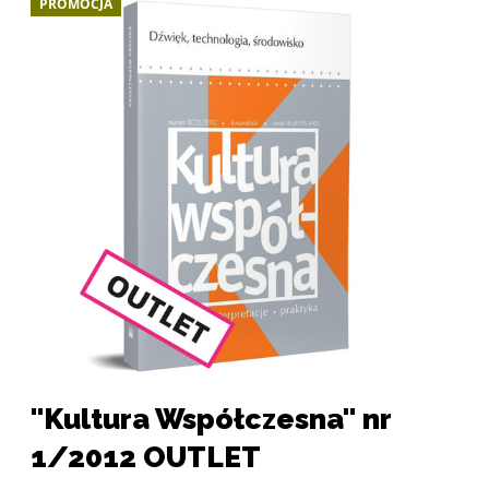
PROMOCJA
Galeria produktu
Strona produktu "Kultura Współczesna" nr 1/2012 OU
"Kultura Współczesna" nr
1/2012 OUTLET