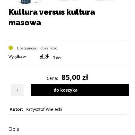
Kultura versus kultura
masowa
Dostępność:
duża ilość
Wysyłka w:
3 dni
85,00 zł
Cena:
Wybierz ilość sztuk produktu
do koszyka
Autor:
Krzysztof Wielecki
Opis