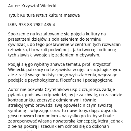
Autor: Krzysztof Wielecki
Tytuł: Kultura
versus
kultura masowa
ISBN 978-83-7982-485-4
Spojrzenie na kształtowanie się pojęcia kultury na
przestrzeni dziejów, z odniesieniem do terminu
cywilizacji, do tego postawienie w centrum tych rozważań
człowieka, i to w roli podwójnej – jako twórcę i odbiorcę
tych zjawisk, wydaje się zadaniem niebywałym.
Podjął się go wybitny znawca tematu, prof. Krzysztof
Wielecki, patrzący na te zjawiska w ujęciu socjologicznym,
ale z racji swego holistycznego wykształcenia, włączając
podejście psychologiczne, filozoficzne i pedagogiczne.
Autor nie pozwala Czytelnikowi uśpić czujności, zadaje
pytania, podsuwa odpowiedzi, by je za chwilę, na zasadzie
kontrapunktu, zderzyć z odmiennymi, równie
atrakcyjnymi; prowadzi swą opowieść niczym swoistą
symfonię – włączając coraz to nowe tony, dając dojść do
głosu nowym harmoniom – wszystko po to, by w finale
zaproponować własną nowatorską koncepcję, która jednak
z pełną pokorą i szacunkiem odnosi się do dokonań