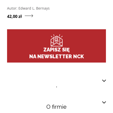
Otwórz w nowym oknie listę pozycji, których autorem jes
Autor:
Edward L. Bernays
Przejdź do produktu Kryst
42,00 zł
ZAPISZ SIĘ
NA NEWSLETTER NCK
,
O firmie