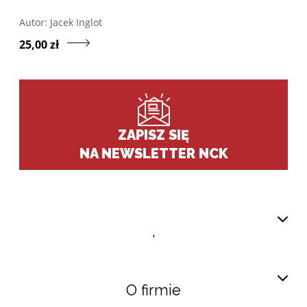
Otwórz w nowym oknie listę pozycji, których autorem jes
Autor:
Jacek Inglot
Przejdź do produktu Ope
25,00 zł
ZAPISZ SIĘ
NA NEWSLETTER NCK
,
O firmie