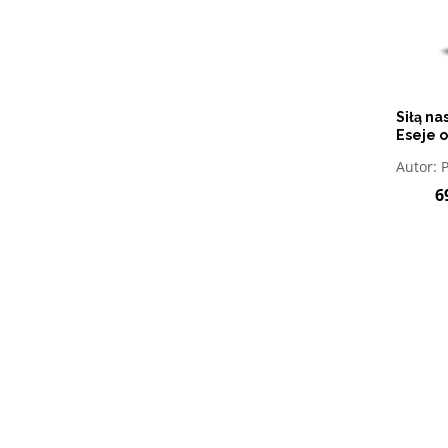
Siłą n
Eseje 
O
Autor:
6