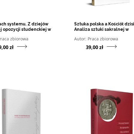
ach systemu. Z dziejów
Sztuka polska a Kościół dzisi
j opozycji studenckiej w
Analiza sztuki sakralnej w
 1968–1989
perspektywie Jubileuszu 10
twórz w nowym oknie listę pozycji, których autorem jest
Otwórz w nowym oknie l
Praca zbiorowa
Autor:
Praca zbiorowa
rocznicy Chrztu Polski
Przejdź do produktu W trybach systemu. Z dz
9,00 zł
39,00 zł