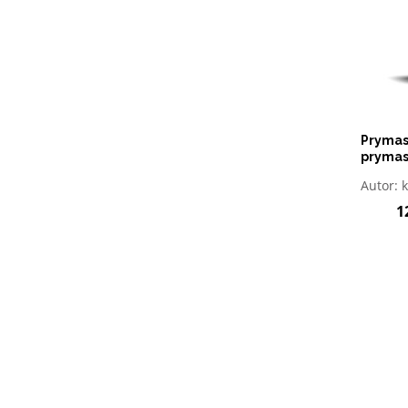
Prymaso
prymas
O
Autor:
k
1