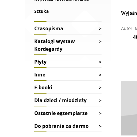
Sztuka
Wyjaśni
O
Czasopisma
Autor:
4
Katalogi wystaw
Kordegardy
Płyty
Inne
E-booki
Dla dzieci / młodzieży
Ostatnie egzemplarze
Do pobrania za darmo