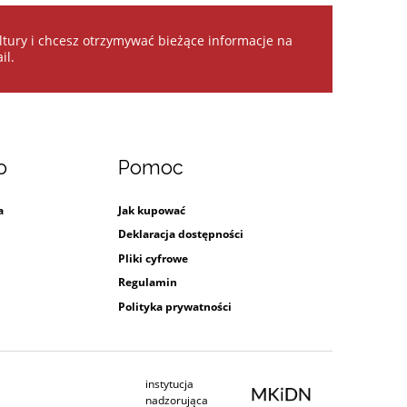
kultury i chcesz otrzymywać bieżące informacje na
il.
o
Pomoc
a
Jak kupować
Deklaracja dostępności
Pliki cyfrowe
Regulamin
Polityka prywatności
instytucja
Ministerstwo Kultury i Dziedzictwa Na
nadzorująca