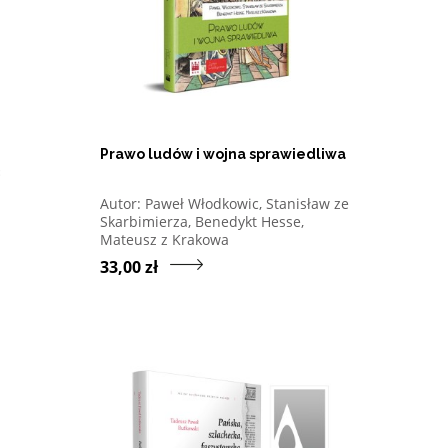
Prawo ludów i wojna sprawiedliwa
istę pozycji, których autorem jest
Otwórz w nowym oknie listę pozycji, których 
Autor:
Paweł Włodkowic, Stanisław ze
nstytucja, prymasi, dokumenty
zejdź do produktu Problem winy. O politycznej odpowiedzialności 
Skarbimierza, Benedykt Hesse,
Mateusz z Krakowa
Przejdź do produktu Pra
33,00 zł