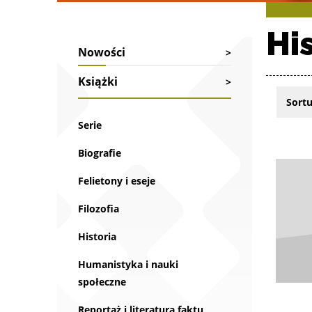
Hi
Nowości
Książki
Sortu
Serie
Lista pr
Biografie
Felietony i eseje
Filozofia
Historia
Humanistyka i nauki
społeczne
Reportaż i literatura faktu