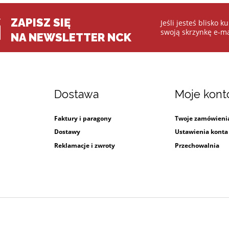
ZAPISZ SIĘ
Jeśli jesteś blisko 
swoją skrzynkę e-ma
NA NEWSLETTER NCK
Dostawa
Moje kont
Faktury i paragony
Twoje zamówieni
i
Dostawy
Ustawienia konta
Reklamacje i zwroty
Przechowalnia