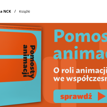
/
ia NCK
Książki