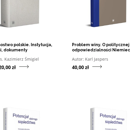
stwo polskie. Instytucja,
Problem winy. O politycznej
i, dokumenty
odpowiedzialności Niemiec
twórz w nowym oknie listę pozycji, których autorem jest
Otwórz w nowym oknie l
s. Kazimierz Śmigiel
Autor:
Karl Jaspers
Przejdź do produktu Prymasostwo polskie. I
Pr
20,00 zł
40,00 zł