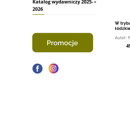
Katalog wydawniczy 2025-
2026
W tryb
łódzkie
latach
O
Autor:
4