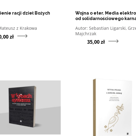
enie racji dzieł Bożych
Wojna o eter. Media elektr
od solidarnościowego karn
do początków rządów
twórz w nowym oknie listę pozycji, których autorem jest
Otwórz w nowym oknie l
Mateusz z Krakowa
Autor:
Sebastian Ligarski, Grz
solidarnościowych
Przejdź do produktu Wyjaśnienie racji dzieł
Majchrzak
0,00 zł
35,00 zł