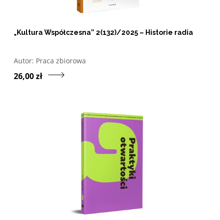
„Kultura Współczesna” 2(132)/2025 – Historie radia
Otwórz w nowym oknie listę pozycji, których autorem jes
Autor:
Praca zbiorowa
Przejdź do produktu „Kul
26,00 zł