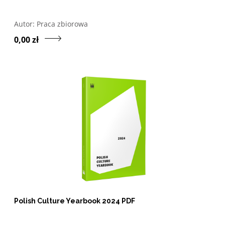
Otwórz w nowym oknie listę pozycji, których autorem jes
Autor:
Praca zbiorowa
Przejdź do produktu Anim
0,00 zł
Polish Culture Yearbook 2024 PDF