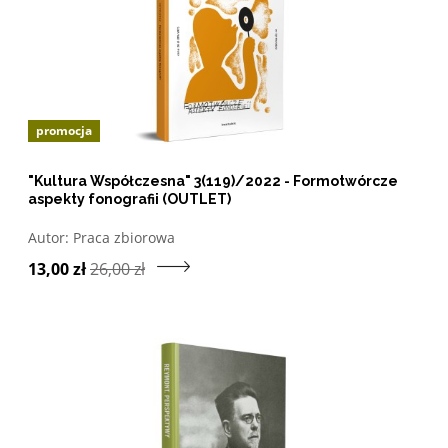
promocja
"Kultura Współczesna" 3(119)/2022 - Formotwórcze
aspekty fonografii (OUTLET)
Otwórz w nowym oknie listę pozycji, których autorem jes
Autor:
Praca zbiorowa
Przejdź do produktu
13,00 zł
26,00 zł