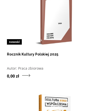
nowość
Rocznik Kultury Polskiej 2025
Otwórz w nowym oknie listę pozycji, których autorem jes
Autor:
Praca zbiorowa
Przejdź do produktu Roczn
0,00 zł