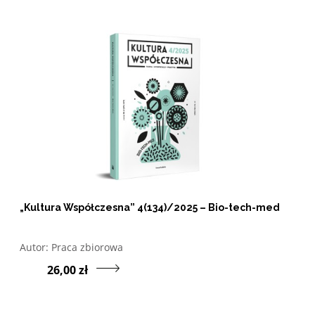
„Kultura Współczesna” 4(134)/2025 – Bio-tech-med
Otwórz w nowym oknie listę pozycji, których autorem jes
Autor:
Praca zbiorowa
Przejdź do produktu „
26,00 zł