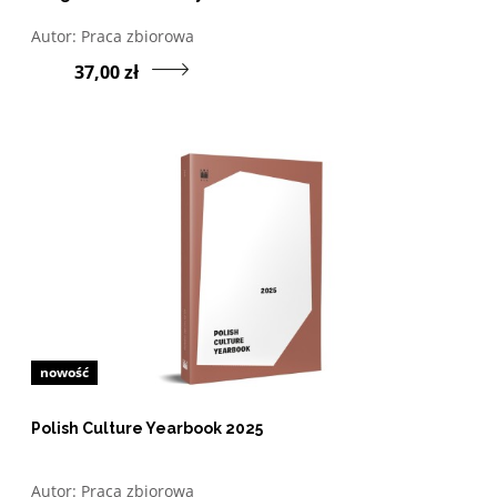
Otwórz w nowym oknie listę pozycji, których autorem jes
Autor:
Praca zbiorowa
Przejdź do produktu S
37,00 zł
nowość
Polish Culture Yearbook 2025
Otwórz w nowym oknie listę pozycji, których autorem jes
Autor:
Praca zbiorowa