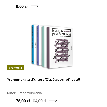
Przejdź do produktu P
0,00 zł
promocja
Prenumerata „Kultury Współczesnej” 2026
Otwórz w nowym oknie listę pozycji, których autorem jes
Autor:
Praca zbiorowa
Przejdź do prod
78,00 zł
104,00 zł