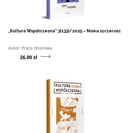
„Kultura Współczesna” 3(133)/2025 – Nowa szczerość
Otwórz w nowym oknie listę pozycji, których autorem jes
Autor:
Praca zbiorowa
Przejdź do produktu „
26,00 zł