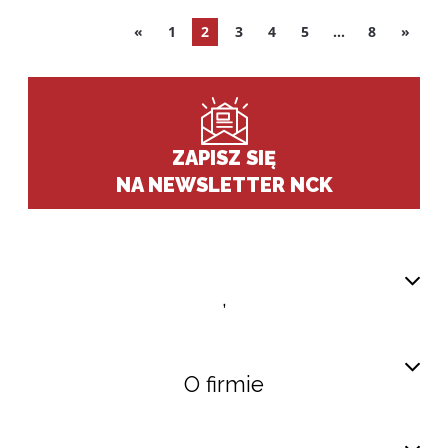
«
1
Aktualna strona
2
3
4
5
...
8
»
ZAPISZ SIĘ
NA NEWSLETTER NCK
,
O firmie