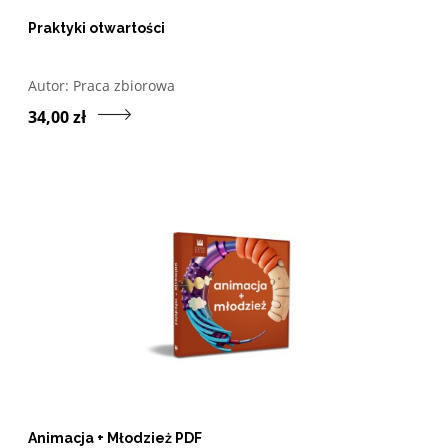
Praktyki otwartości
Otwórz w nowym oknie listę pozycji, których autorem jes
Autor:
Praca zbiorowa
Przejdź do produktu Prak
34,00 zł
Animacja + Młodzież PDF