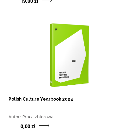
19,00 zł
Polish Culture Yearbook 2024
Otwórz w nowym oknie listę pozycji, których autorem jes
Autor:
Praca zbiorowa
Przejdź do produktu P
0,00 zł